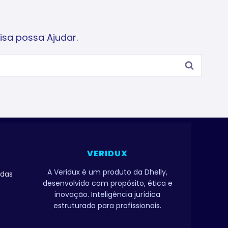
sa possa Ajudar.
VERIDUX
A Veridux é um produto da Dhelly,
adas
desenvolvido com propósito, ética e
inovação. Inteligência jurídica
estruturada para profissionais.