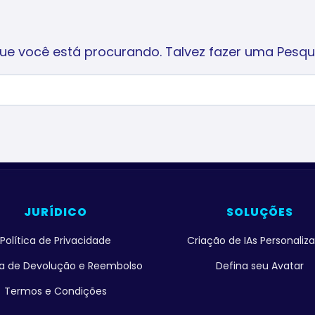
e você está procurando. Talvez fazer uma Pesqui
JURÍDICO
SOLUÇÕES
Política de Privacidade
Criação de IAs Personaliz
ica de Devolução e Reembolso
Defina seu Avatar
Termos e Condições