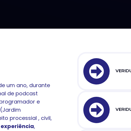
VERIDU
de um ano, durante
nal de podcast
 programador e
(Jardim
VERIDU
 processial , civil,
 experiência
,