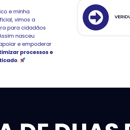
dico e minha
VERIDU
ficial, vimos a
ora para cidadãos
 Assim nasceu
a apoiar e empoderar
timizar processos e
aticado
.