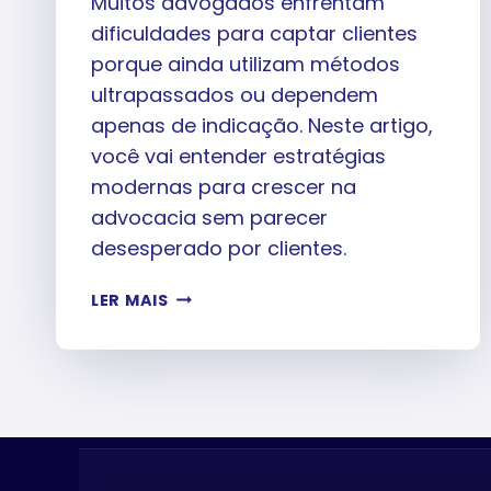
Muitos advogados enfrentam
dificuldades para captar clientes
porque ainda utilizam métodos
ultrapassados ou dependem
apenas de indicação. Neste artigo,
você vai entender estratégias
modernas para crescer na
advocacia sem parecer
desesperado por clientes.
COMO
LER MAIS
ADVOGADO
PODE
CAPTAR
CLIENTES
SEM
PARECER
DESESPERADO