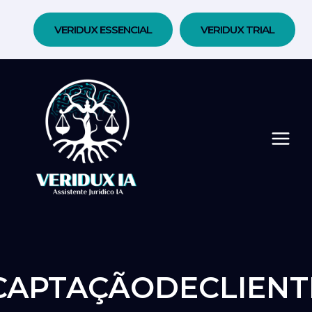
Pular
para
VERIDUX ESSENCIAL
VERIDUX TRIAL
o
Conteúdo
CAPTAÇÃODECLIENT